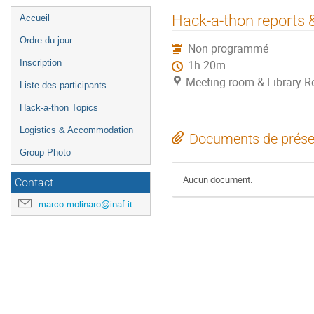
Menu
Hack-a-thon reports 
Accueil
de
Ordre du jour
Non programmé
l'événement
Inscription
1h 20m
Meeting room & Library R
Liste des participants
Hack-a-thon Topics
Logistics & Accommodation
Documents de prése
Group Photo
Aucun document.
Contact
marco.molinaro@inaf.it