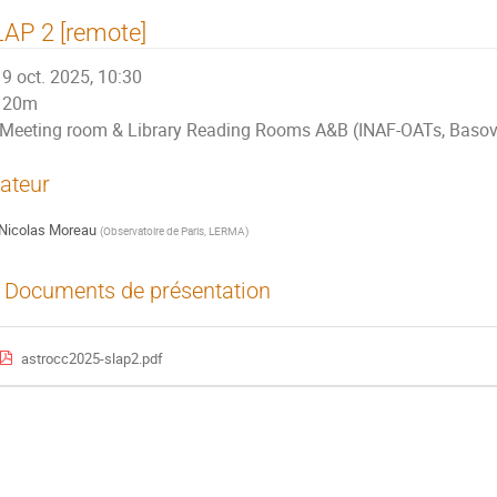
AP 2 [remote]
9 oct. 2025, 10:30
20m
Meeting room & Library Reading Rooms A&B (INAF-OATs, Basovi
ateur
Nicolas Moreau
(
Observatoire de Paris, LERMA
)
Documents de présentation
astrocc2025-slap2.pdf