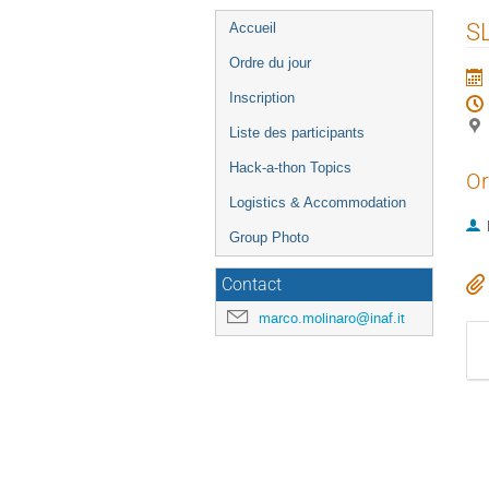
Menu
SL
Accueil
de
Ordre du jour
l'événement
Inscription
Liste des participants
Hack-a-thon Topics
Or
Logistics & Accommodation
Group Photo
Contact
marco.molinaro@inaf.it