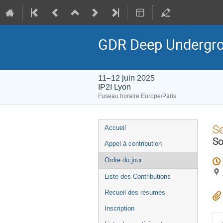
GDR Deep Undergro
11–12 juin 2025
IP2I Lyon
Fuseau horaire Europe/Paris
Menu
S
Accueil
de
So
Appel à contribution
l'événement
Ordre du jour
Liste des Contributions
Recueil des résumés
Inscription