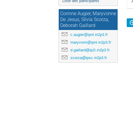
Liste des participants
Corinne Augier, Maryvonne
De Jesus, Silvia Scorza,
Deborah Gaillard
c.augier@ipnl.in2p3.fr
maryvonn@ipnl.in2p3.fr
d.gaillard@ip2i.in2p3.fr
scorza@lpsc.in2p3.fr