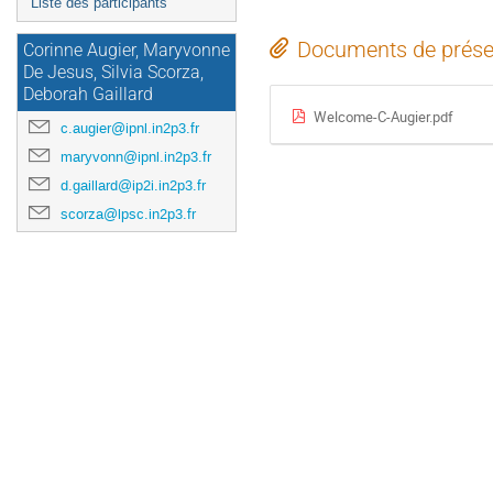
Liste des participants
Documents de prése
Corinne Augier, Maryvonne
De Jesus, Silvia Scorza,
Deborah Gaillard
Welcome-C-Augier.pdf
c.augier@ipnl.in2p3.fr
maryvonn@ipnl.in2p3.fr
d.gaillard@ip2i.in2p3.fr
scorza@lpsc.in2p3.fr