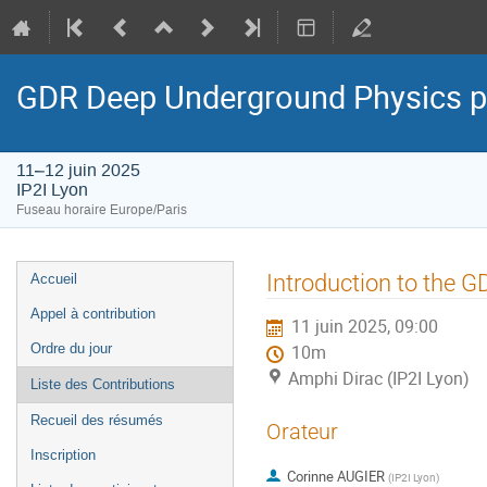
GDR Deep Underground Physics p
11–12 juin 2025
IP2I Lyon
Fuseau horaire Europe/Paris
Menu
Introduction to the
Accueil
de
Appel à contribution
11 juin 2025, 09:00
l'événement
Ordre du jour
10m
Amphi Dirac (IP2I Lyon)
Liste des Contributions
Recueil des résumés
Orateur
Inscription
Corinne AUGIER
(
IP2I Lyon
)