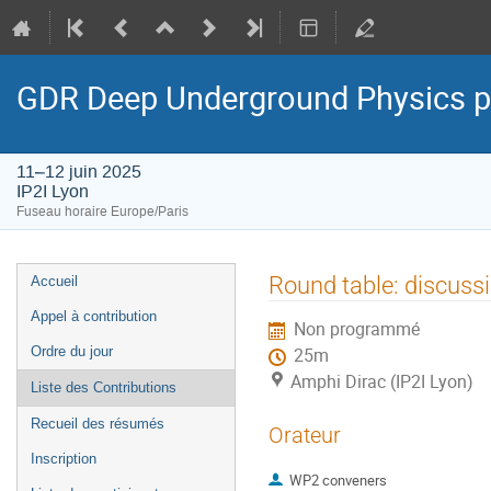
GDR Deep Underground Physics p
11–12 juin 2025
IP2I Lyon
Fuseau horaire Europe/Paris
Menu
Round table: discus
Accueil
de
Appel à contribution
Non programmé
l'événement
Ordre du jour
25m
Amphi Dirac (IP2I Lyon)
Liste des Contributions
Recueil des résumés
Orateur
Inscription
WP2 conveners