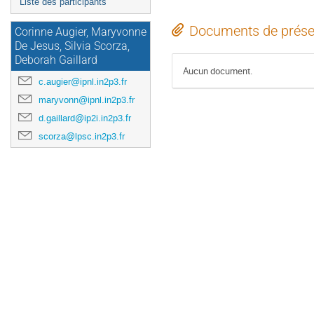
Liste des participants
Documents de prése
Corinne Augier, Maryvonne
De Jesus, Silvia Scorza,
Deborah Gaillard
Aucun document.
c.augier@ipnl.in2p3.fr
maryvonn@ipnl.in2p3.fr
d.gaillard@ip2i.in2p3.fr
scorza@lpsc.in2p3.fr