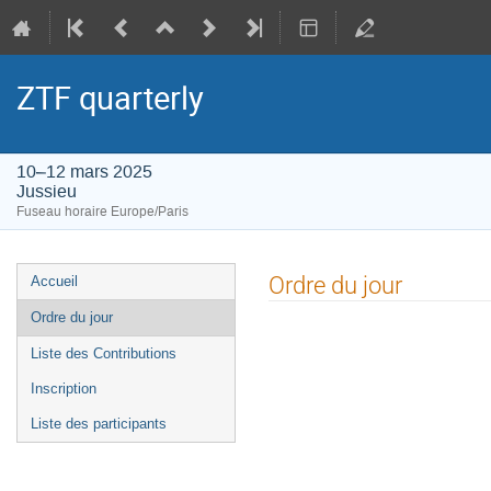
ZTF quarterly
10–12 mars 2025
Jussieu
Fuseau horaire Europe/Paris
Menu
Ordre du jour
Accueil
de
Ordre du jour
l'événement
Liste des Contributions
Inscription
Liste des participants