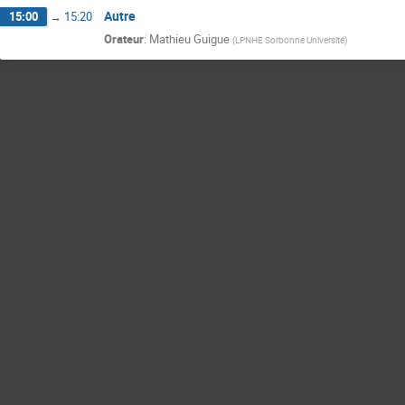
Autre
15:00
→
15:20
Orateur
:
Mathieu Guigue
(
LPNHE Sorbonne Université
)