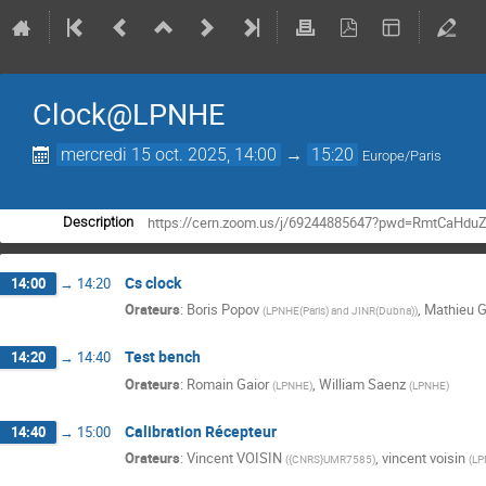
Clock@LPNHE
mercredi 15 oct. 2025, 14:00
→
15:20
Europe/Paris
https://cern.zoom.us/j/69244885647?pwd=RmtCaH
Description
Cs clock
14:00
→
14:20
Orateurs
:
Boris Popov
,
Mathieu 
(
LPNHE(Paris) and JINR(Dubna)
)
Test bench
14:20
→
14:40
Orateurs
:
Romain Gaior
,
William Saenz
(
LPNHE
)
(
LPNHE
)
Calibration Récepteur
14:40
→
15:00
Orateurs
:
Vincent VOISIN
,
vincent voisin
(
{CNRS}UMR7585
)
(
LP