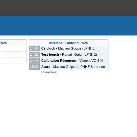
2025
mercredi 1 octobre 2025
14:00
Cs clock
-
Mathieu Guigue
(
LPNHE
Sorbonne Université
)
Boris Popov
14:20
Test bench
-
Romain Gaior
(
LPNHE
)
(
LPNHE(Paris) and JINR(Dubna)
)
stefano
William Saenz
(
LPNHE
)
14:40
Calibration Récepteur
-
Vincent VOISIN
russo
(
LPNHE
)
(
{CNRS}UMR7585
)
vincent voisin
(
LPNHE
)
15:00
Autre
-
Mathieu Guigue
(
LPNHE Sorbonne
Université
)