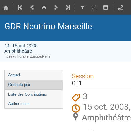
GDR Neutrino Marseille
14–15 oct. 2008
Amphithéâtre
Fuseau horaire Europe/Paris
Menu
Session
Accueil
de
GT1
Ordre du jour
l'événement
3
Liste des Contributions
15 oct. 2008
Author index
Amphithéâtre