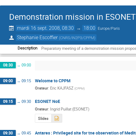
Demonstration mission in ESONET
mardi 16 sept. 2008, 08:30
→
18:00
Europe/Paris
Stephanie Escoffier
(
CNRS/IN2P3/CPPM
)
Preparatory meeting of a demonstration mission propo
Description
08:30
→
09:00
Welcome to CPPM
09:00
→
09:15
Orateur
:
Eric KAJFASZ
(
CPPM
)
ESONET NoE
09:15
→
09:30
Orateur
:
Ingrid Puillat (ESONET)
Slides
Antares : Privileged site for tne observation of Med
09:30
→
09:45