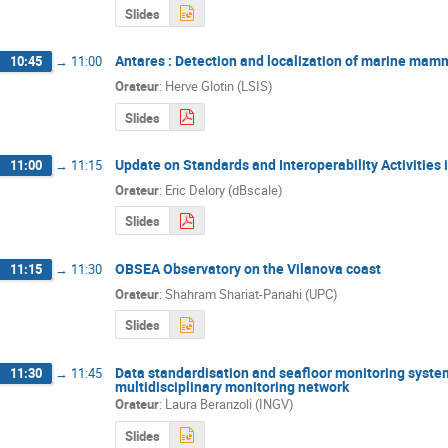
Slides
Antares : Detection and localization of marine mam
10:45
→
11:00
Orateur
:
Herve Glotin (LSIS)
Slides
Update on Standards and Interoperability Activities
11:00
→
11:15
Orateur
:
Eric Delory (dBscale)
Slides
OBSEA Observatory on the Vilanova coast
11:15
→
11:30
Orateur
:
Shahram Shariat-Panahi (UPC)
Slides
Data standardisation and seafloor monitoring system
11:30
→
11:45
multidisciplinary monitoring network
Orateur
:
Laura Beranzoli (INGV)
Slides