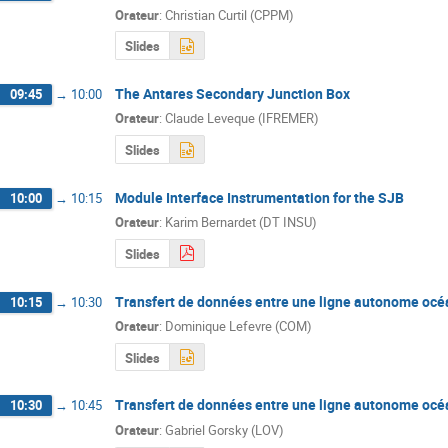
Orateur
:
Christian Curtil (CPPM)
Slides
The Antares Secondary Junction Box
09:45
→
10:00
Orateur
:
Claude Leveque (IFREMER)
Slides
Module Interface Instrumentation for the SJB
10:00
→
10:15
Orateur
:
Karim Bernardet (DT INSU)
Slides
Transfert de données entre une ligne autonome océ
10:15
→
10:30
Orateur
:
Dominique Lefevre (COM)
Slides
Transfert de données entre une ligne autonome océa
10:30
→
10:45
Orateur
:
Gabriel Gorsky (LOV)