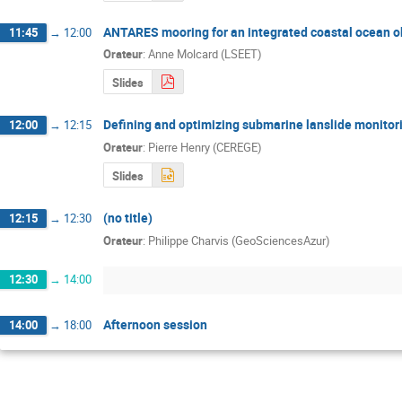
ANTARES mooring for an integrated coastal ocean 
11:45
→
12:00
Orateur
:
Anne Molcard (LSEET)
Slides
Defining and optimizing submarine lanslide monitori
12:00
→
12:15
Orateur
:
Pierre Henry (CEREGE)
Slides
(no title)
12:15
→
12:30
Orateur
:
Philippe Charvis (GeoSciencesAzur)
12:30
→
14:00
Afternoon session
14:00
→
18:00