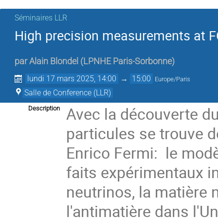
Séminaires LLR
High precision measurements at FC
par
Alain Blondel
(
LPNHE Paris-Sorbonne
)
lundi 17 mars 2025, 14:00
→
15:00
Europe/Paris
Salle de Conference (LLR)
Avec la découverte du
Description
particules se trouve d
Enrico Fermi: le mod
faits expérimentaux 
neutrinos, la matière n
l'antimatière dans l'U