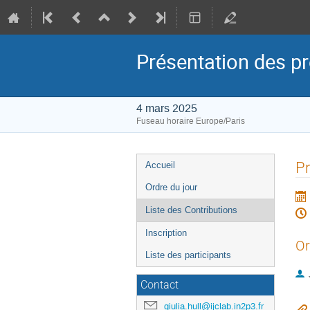
Présentation des p
4 mars 2025
Fuseau horaire Europe/Paris
Menu
Pr
Accueil
de
Ordre du jour
l'événement
Liste des Contributions
Inscription
Or
Liste des participants
Contact
giulia.hull@ijclab.in2p3.fr