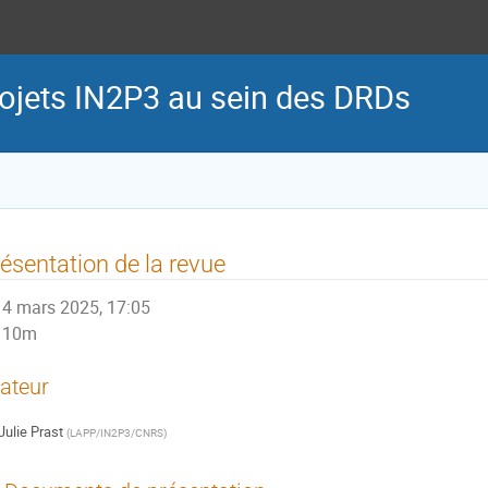
rojets IN2P3 au sein des DRDs
ésentation de la revue
4 mars 2025, 17:05
10m
ateur
Julie Prast
(
LAPP/IN2P3/CNRS
)