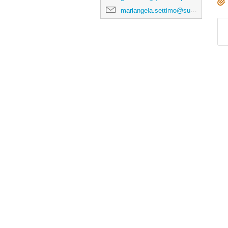
mariangela.settimo@subatech.in2p3.fr