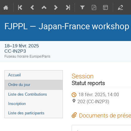
FJPPL — Japan-France workshop 
18–19 févr. 2025
CC-IN2P3
Fuseau horaire Europe/Paris
Menu
Session
Accueil
de
Statut reports
Ordre du jour
l'événement
18 févr. 2025, 14:00
Liste des Contributions
202 (CC-IN2P3)
Inscription
Liste des participants
Documents de prése