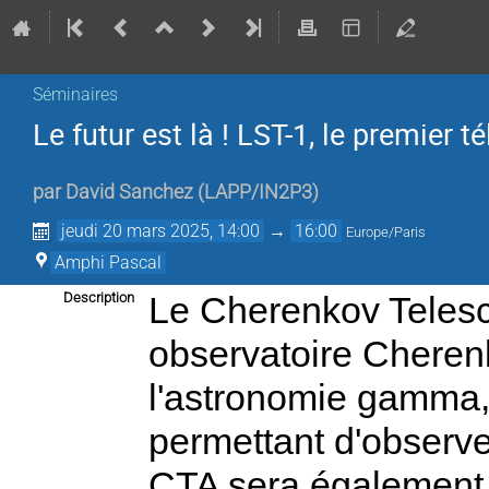
Séminaires
Le futur est là ! LST-1, le premier
par
David Sanchez
(
LAPP/IN2P3
)
jeudi 20 mars 2025, 14:00
→
16:00
Europe/Paris
Amphi Pascal
Description
Le Cherenkov Telesc
observatoire Cheren
l'astronomie gamma,
permettant d'observe
CTA sera également 