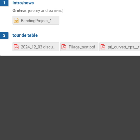
Intro/news
1
Orateur
:
jeremy andrea
(
IPHC
)
BendingProject_12_24.pptx
tour de table
2
2024_12_03 discussion capteur courbe - état capteurs-1.pdf
Pliage_test.pdf
prj_curved_c