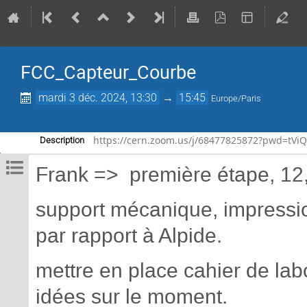
FCC_Capteur_Courbe
mardi 3 déc. 2024, 13:30
→
15:45
Europe/Paris
https://cern.zoom.us/j/68477825872?pwd=tV
Description
Frank => première étape, 12
support mécanique, impressio
par rapport à Alpide.
mettre en place cahier de lab
idées sur le moment.