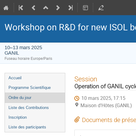
Workshop on R&D for new ISOL b
10–13 mars 2025
GANIL
Fuseau horaire Europe/Paris
Menu
Session
Accueil
de
Operation of GANIL cycl
Programme Scientifique
l'événement
10 mars 2025, 17:15
Ordre du jour
Maison d'Hôtes (GANIL)
Liste des Contributions
Inscription
Documents de prése
Liste des participants