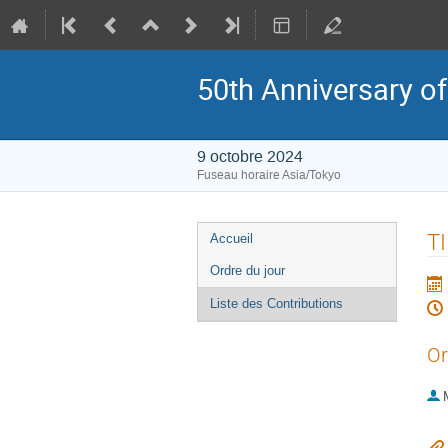
50th Anniversary of
9 octobre 2024
Fuseau horaire Asia/Tokyo
Menu
T
Accueil
de
Ordre du jour
l'événement
Liste des Contributions
Or