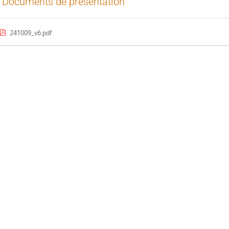
Documents de présentation
241009_v6.pdf