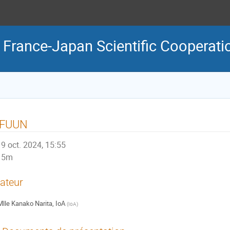
 France-Japan Scientific Cooperati
IFUUN
9 oct. 2024, 15:55
5m
ateur
Mlle
Kanako Narita, IoA
(
IoA
)