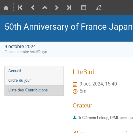
50th Anniversary of France-Japan 
9 octobre 2024
Fuseau horaire Asia/Tokyo
Menu
LiteBird
Accueil
de
Ordre du jour
9 oct. 2024, 15:40
l'événement
Liste des Contributions
5m
Orateur
Dr
Clément Leloup, IPMU
(
Kavli IP