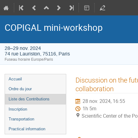
COPIGAL mini-workshop
28–29 nov. 2024
74 rue Lauriston, 75116, Paris
Fuseau horaire Europe/Paris
Menu
Discussion on the fu
Accueil
de
collaboration
Ordre du jour
l'événement
Liste des Contributions
28 nov. 2024, 16:55
1h 5m
Inscription
Scientific Center of the P
Transportation
Practical information