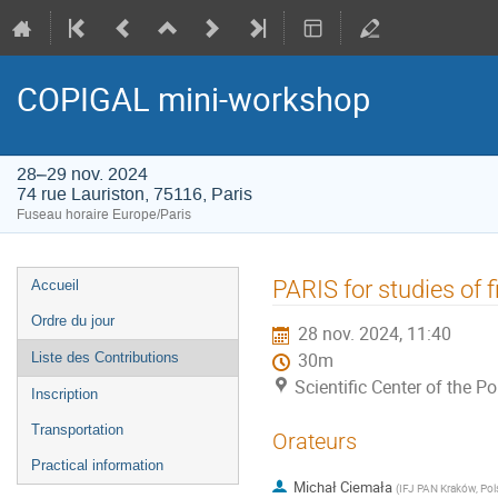
COPIGAL mini-workshop
28–29 nov. 2024
74 rue Lauriston, 75116, Paris
Fuseau horaire Europe/Paris
Menu
PARIS for studies of
Accueil
de
Ordre du jour
28 nov. 2024, 11:40
l'événement
Liste des Contributions
30m
Scientific Center of the P
Inscription
Transportation
Orateurs
Practical information
Michał Ciemała
(
IFJ PAN Kraków, Pol