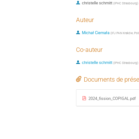
christelle schmitt
(
IPHC Strasbourg
)
Auteur
Michał Ciemała
(
IFJ PAN Kraków, Pol
Co-auteur
christelle schmitt
(
IPHC Strasbourg
)
Documents de prése
2024_fission_COPIGAL.pdf