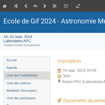
Ecole de Gif 2024 - Astronomie M
16–20 sept. 2024
Laboratoire APC
Fuseau horaire Europe/Paris
Menu
Inscription
Accueil
de
Agenda
16 sept. 2024, 09:00
l'événement
Liste des Contributions
30m
Amphi PGG (Laboratoire 
Liste des orateurs
Modalités d'inscription
Liste des participants
Documents de prése