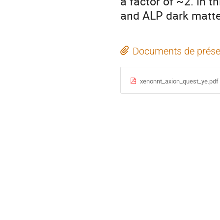
a factor of ~2. In th
and ALP dark matte
Documents de prése
xenonnt_axion_quest_ye.pdf