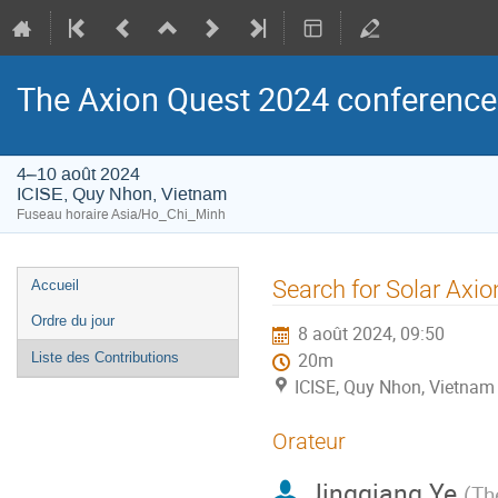
The Axion Quest 2024 conference
4–10 août 2024
ICISE, Quy Nhon, Vietnam
Fuseau horaire Asia/Ho_Chi_Minh
Menu
Search for Solar Ax
Accueil
de
Ordre du jour
8 août 2024, 09:50
l'événement
Liste des Contributions
20m
ICISE, Quy Nhon, Vietnam
Orateur
Jingqiang Ye
(
Th