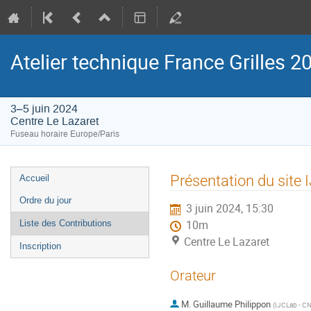
Atelier technique France Grilles 2
3–5 juin 2024
Centre Le Lazaret
Fuseau horaire Europe/Paris
Menu
Présentation du site
Accueil
de
Ordre du jour
3 juin 2024, 15:30
l'événement
Liste des Contributions
10m
Centre Le Lazaret
Inscription
Orateur
M.
Guillaume Philippon
(
IJCLab - C