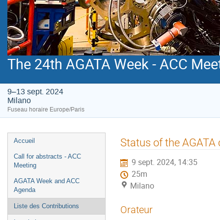
The 24th AGATA Week - ACC Mee
9–13 sept. 2024
Milano
Fuseau horaire Europe/Paris
Menu
Status of the AGATA 
Accueil
de
Call for abstracts - ACC
9 sept. 2024, 14:35
l'événement
Meeting
25m
AGATA Week and ACC
Milano
Agenda
Liste des Contributions
Orateur