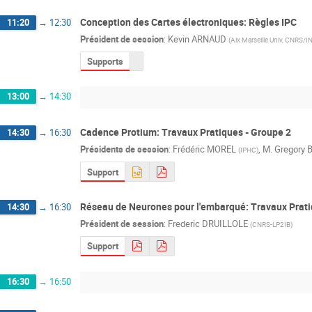
Conception des Cartes électroniques: Règles IPC
11:20
→
12:30
Président de session
:
Kevin ARNAUD
(
Aix Marseille Univ, CNRS/I
Supports
13:00
→
14:30
Cadence Protium: Travaux Pratiques - Groupe 2
14:30
→
16:30
Présidents de session
:
Frédéric MOREL
,
M.
Gregory
(
IPHC
)
Support
Réseau de Neurones pour l'embarqué: Travaux Prati
14:30
→
16:30
Président de session
:
Frederic DRUILLOLE
(
CNRS-LP2IB
)
Support
16:30
→
16:50