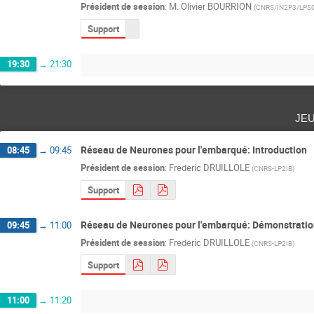
Président de session
:
M.
Olivier BOURRION
(
CNRS/IN2P3/LPS
Support
19:30
→
21:30
je
Réseau de Neurones pour l'embarqué: Introduction
08:45
→
09:45
Président de session
:
Frederic DRUILLOLE
(
CNRS-LP2IB
)
Support
Réseau de Neurones pour l'embarqué: Démonstrati
09:45
→
11:00
Président de session
:
Frederic DRUILLOLE
(
CNRS-LP2IB
)
Support
11:00
→
11:20