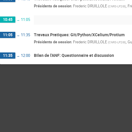
Présidents de session
:
Frederic DRUILLOLE
,
Fr
(
CNRS-LP2IB
)
10:45
→
11:05
Travaux Pratiques: Git/Python/XCelium/Protium
11:05
→
11:35
Présidents de session
:
Frederic DRUILLOLE
,
Gu
(
CNRS-LP2IB
)
Bilan de l'ANF: Questionnaire et discussion
11:35
→
12:00