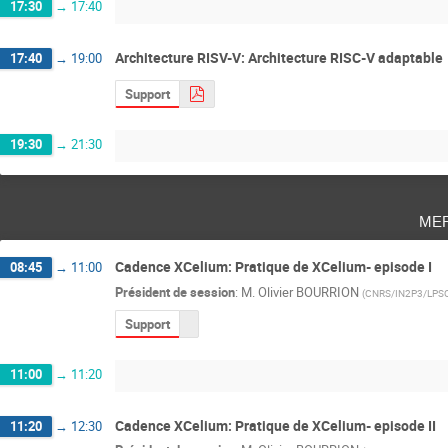
17:30
→
17:40
Architecture RISV-V: Architecture RISC-V adaptable
17:40
→
19:00
Support
19:30
→
21:30
me
Cadence XCelium: Pratique de XCelium- episode I
08:45
→
11:00
Président de session
:
M.
Olivier BOURRION
(
CNRS/IN2P3/LPS
Support
11:00
→
11:20
Cadence XCelium: Pratique de XCelium- episode II
11:20
→
12:30