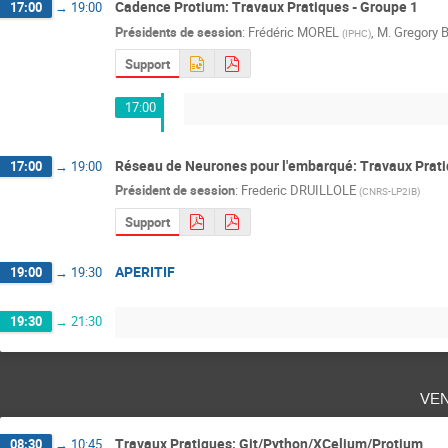
Cadence Protium: Travaux Pratiques - Groupe 1
17:00
→
19:00
Présidents de session
:
Frédéric MOREL
,
M.
Gregory
(
IPHC
)
Support
17:00
Réseau de Neurones pour l'embarqué: Travaux Prati
17:00
→
19:00
Président de session
:
Frederic DRUILLOLE
(
CNRS-LP2IB
)
Support
APERITIF
19:00
→
19:30
19:30
→
21:30
ve
Travaux Pratiques: Git/Python/XCelium/Protium
08:30
→
10:45