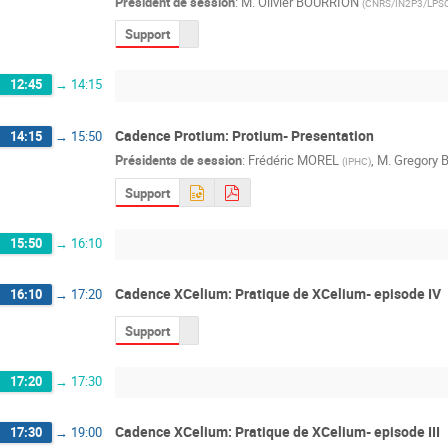
Président de session
:
M.
Olivier BOURRION
(
CNRS/IN2P3/LPS
Support
12:45
→
14:15
Cadence Protium: Protium- Presentation
14:15
→
15:50
Présidents de session
:
Frédéric MOREL
,
M.
Gregory
(
IPHC
)
Support
15:50
→
16:10
Cadence XCelium: Pratique de XCelium- episode IV
16:10
→
17:20
Support
17:20
→
17:30
Cadence XCelium: Pratique de XCelium- episode III
17:30
→
19:00