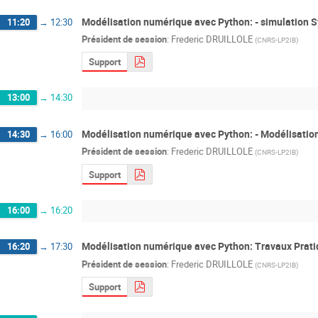
Modélisation numérique avec Python: - simulation S
11:20
→
12:30
Président de session
:
Frederic DRUILLOLE
(
CNRS-LP2IB
)
Support
13:00
→
14:30
Modélisation numérique avec Python: - Modélisation d
14:30
→
16:00
Président de session
:
Frederic DRUILLOLE
(
CNRS-LP2IB
)
Support
16:00
→
16:20
Modélisation numérique avec Python: Travaux Pratiq
16:20
→
17:30
Président de session
:
Frederic DRUILLOLE
(
CNRS-LP2IB
)
Support