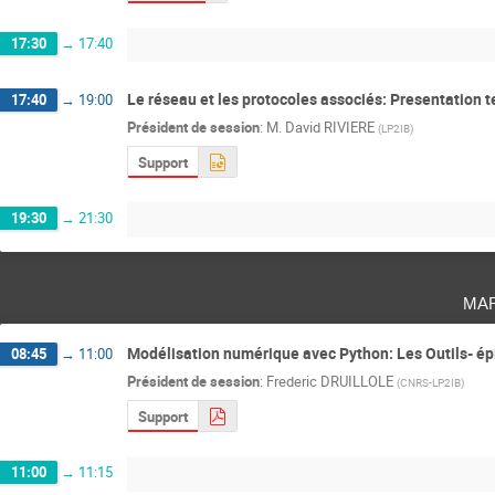
17:30
→
17:40
Le réseau et les protocoles associés: Presentation 
17:40
→
19:00
Président de session
:
M.
David RIVIERE
(
LP2IB
)
Support
19:30
→
21:30
ma
Modélisation numérique avec Python: Les Outils- ép
08:45
→
11:00
Président de session
:
Frederic DRUILLOLE
(
CNRS-LP2IB
)
Support
11:00
→
11:15