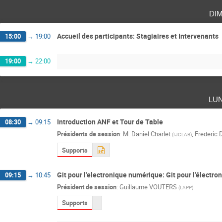
di
Accueil des participants: Stagiaires et Intervenants
15:00
→
19:00
19:00
→
22:00
lu
Introduction ANF et Tour de Table
08:30
→
09:15
Présidents de session
:
M.
Daniel Charlet
,
Frederic D
(
IJCLAB
)
Supports
Git pour l'electronique numérique: Git pour l'électro
09:15
→
10:45
Président de session
:
Guillaume VOUTERS
(
LAPP
)
Supports