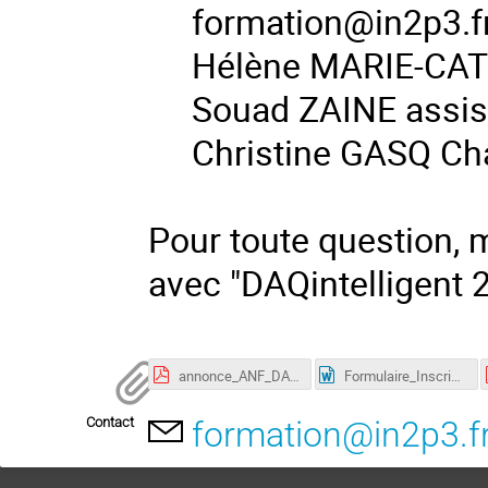
formation@in2p3.f
Hélène MARIE-CATH
Souad ZAINE assis
Christine GASQ Ch
Pour toute question, 
avec "DAQintelligent 2
annonce_ANF_DAQ.pdf
Formulaire_Inscription_ANF_DAQ_2024.docx
Contact
formation@in2p3.f