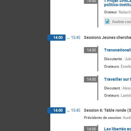
« Projet SPACE
14:00
politico-instit
Orateur
:
Natach
Sessions Jeunes cherche
14:00
→
15:45
Transnationali
14:00
Discutante
: Jul
Orateurs
:
Estell
Travailler sur
14:00
Discutant
: Alex
Orateurs
:
Laetit
Session 6: Table ronde (S
14:00
→
15:45
Présidents de session
:
Aurél
Les libertés 
14:00