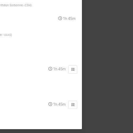
Panthéon Sorbonne - CSH
)
1h 45m
in - IAAS
)
1h 45m
1h 45m