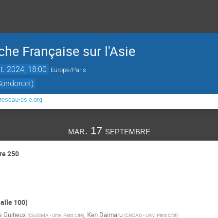
che Française sur l'Asie
t. 2024, 18:00
Europe/Paris
Condorcet)
eseau-asie.org
mar. 17 septembre
re 250
alle 100)
es Guiheux
,
Ken Daimaru
(
CESSMA - Univ. Paris Cité
)
(
CRCAO - Univ. Paris Cité
)