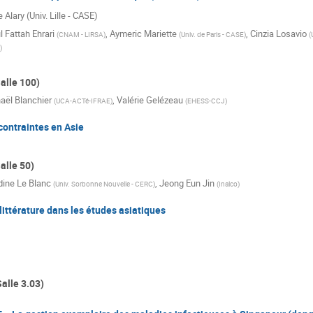
e Alary (Univ. Lille - CASE)
 Fattah Ehrari
,
Aymeric Mariette
,
Cinzia Losavio
(
CNAM - LIRSA
)
(
Univ. de Paris - CASE
)
(
)
alle 100)
aël Blanchier
,
Valérie Gelézeau
(
UCA-ACTé-IFRAE
)
(
EHESS-CCJ
)
contraintes en Asie
alle 50)
dine Le Blanc
,
Jeong Eun Jin
(
Univ. Sorbonne Nouvelle - CERC
)
(
Inalco
)
 littérature dans les études asiatiques
Salle 3.03)