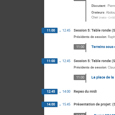
Discutant
: Pierr
Orateurs
:
Abdoul
Cher
(
Inalco - CASE
Session 5: Table ronde (S
11:00
→
12:45
Présidents de session
:
Raph
Terrains sous 
11:00
Session 5: Table ronde (S
11:00
→
12:45
Présidents de session
:
Clau
La place de la
11:00
Repas du midi
12:45
→
14:00
Présentation de projet: (
14:00
→
15:45