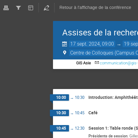
Retour à l'affichage de la conférence
Assises de la recher
17 sept. 2024, 09:00
→
19 sep
Centre de Colloques (Campus 
GIS Asie
communication@gis-r
Introduction: Amphithéât
10:00
→
10:30
Café
10:30
→
10:45
Session 1: Table ronde (S
10:45
→
12:30
Présidents de session
:
Gill