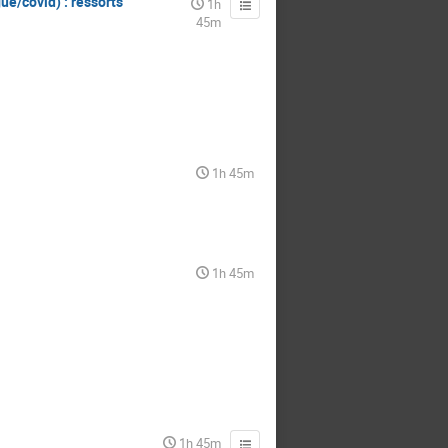
e/covid) : ressorts
1h
45m
1h 45m
1h 45m
1h 45m