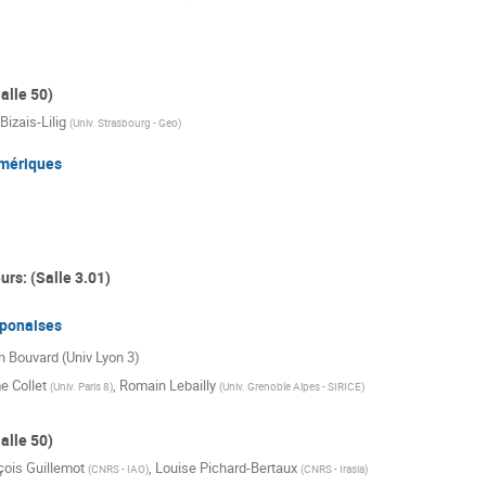
alle 50)
Bizais-Lilig
(
Univ. Strasbourg - Geo
)
mériques
rs: (Salle 3.01)
aponaises
en Bouvard (Univ Lyon 3)
e Collet
,
Romain Lebailly
(
Univ. Paris 8
)
(
Univ. Grenoble Alpes - SIRICE
)
alle 50)
çois Guillemot
,
Louise Pichard-Bertaux
(
CNRS - IAO
)
(
CNRS - Irasia
)