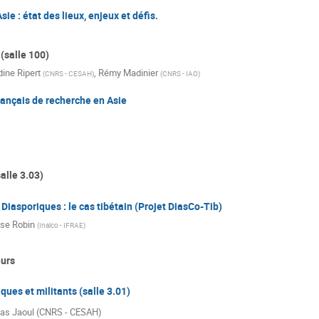
ie : état des lieux, enjeux et défis.
(salle 100)
dine Ripert
,
Rémy Madinier
(
CNRS - CESAH
)
(
CNRS - IAO
)
français de recherche en Asie
alle 3.03)
iasporiques : le cas tibétain (Projet DiasCo-Tib)
se Robin
(
Inalco - IFRAE
)
urs
ques et militants (salle 3.01)
las Jaoul (CNRS - CESAH)