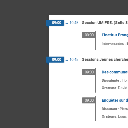
Session UMIFRE: (Salle 3
09:00
→
10:45
L'Institut Fran
09:00
Intervenantes :
Sessions Jeunes cherche
09:00
→
10:45
Des communaut
09:00
Discutante
: Flo
Orateurs
:
David 
Enquêter sur 
09:00
Discutant
: Pierr
Orateurs
:
Louis 