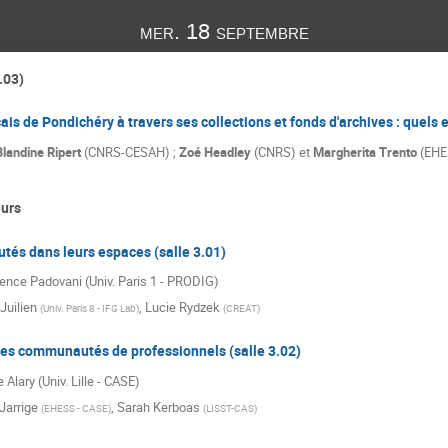
mer. 18 septembre
.03)
çais de Pondichéry à travers ses collections et fonds d'archives : quels 
Blandine Ripert
(CNRS-CESAH) ;
Zoé Headley
(CNRS) et
Margherita Trento
(EHE
urs
és dans leurs espaces (salle 3.01)
rence Padovani (Univ. Paris 1 - PRODIG)
Juilien
,
Lucie Rydzek
(
Univ. Paris 8 - IFG Lab
)
(
CREAT
)
des communautés de professionnels (salle 3.02)
e Alary (Univ. Lille - CASE)
Jarrige
,
Sarah Kerboas
(
EHESS - CASE
)
(
LISST-CAS
)