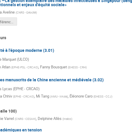
 —La gestion exemplaire des maladies infectieuses à Singapour (dengu
utionnels et enjeux d'équité sociale»
a Aveline
(
CNRS - Géocité
)
Aveline conférence SPACE.docx
urs
té à l'époque moderne (3.01)
ie Marquet (ULCO)
e Atlan
,
Fanny Bousquet
(
EPHE-PSL - CRCAO
)
(
EHESS - CRH
)
 les manuscrits de la Chine ancienne et médiévale (3.02)
is Lycas (EPHE - CRCAO)
ia Chhiv
,
Mi Tang
,
Éléonore Caro
(
EPHE - CRCAO
)
(
AMU - IrAsia
)
(
EHESS - CCJ
)
alle 100)
ie Varrel
,
Delphine Allès
(
CNRS - CESAH
)
(
Inalco
)
académiques en tension