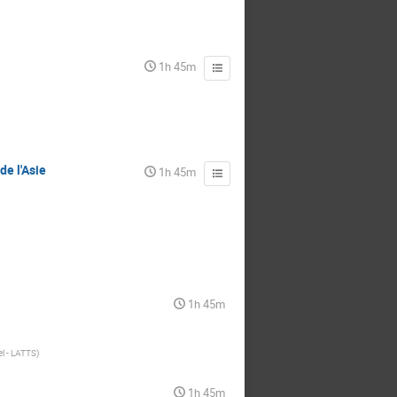
1h 45m
de l'Asie
1h 45m
1h 45m
el - LATTS
)
1h 45m