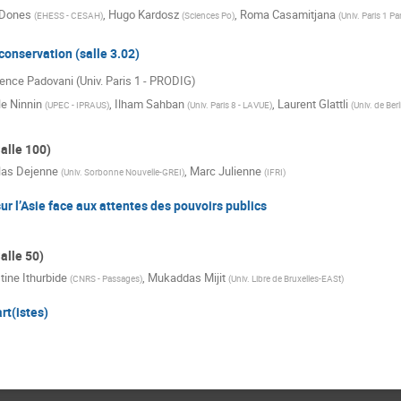
Dones
,
Hugo Kardosz
,
Roma Casamitjana
(
EHESS - CESAH
)
(
Sciences Po
)
(
Univ. Paris 1 
conservation (salle 3.02)
rence Padovani (Univ. Paris 1 - PRODIG)
e Ninnin
,
Ilham Sahban
,
Laurent Glattli
(
UPEC - IPRAUS
)
(
Univ. Paris 8 - LAVUE
)
(
Univ. de Berl
alle 100)
las Dejenne
,
Marc Julienne
(
Univ. Sorbonne Nouvelle-GREI
)
(
IFRI
)
ur l’Asie face aux attentes des pouvoirs publics
alle 50)
tine Ithurbide
,
Mukaddas Mijit
(
CNRS - Passages
)
(
Univ. Libre de Bruxelles-EASt
)
rt(istes)