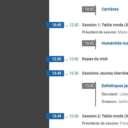
Carrières
10:45
Session 1: Table ronde (S
10:45
→
12:30
Président de session
:
Marie 
Humanités nu
10:45
Repas du midi
12:30
→
13:45
Sessions Jeunes chercheu
13:45
→
15:30
Esthétiques j
13:45
Discutant
: Juli
Orateurs
:
Jerôm
Session 2: Table ronde (S
13:45
→
15:30
Présidents de session
:
Fran