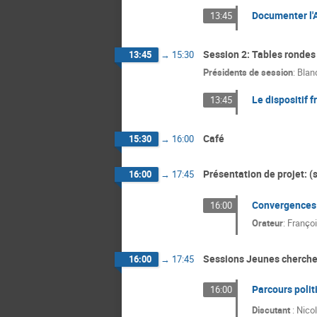
Documenter l'As
13:45
Session 2: Tables rondes 
13:45
→
15:30
Présidents de session
:
Blan
Le dispositif 
13:45
Café
15:30
→
16:00
Présentation de projet: (s
16:00
→
17:45
Convergences D
16:00
Orateur
:
Françoi
Sessions Jeunes cherche
16:00
→
17:45
Parcours politi
16:00
Discutant
: Nico