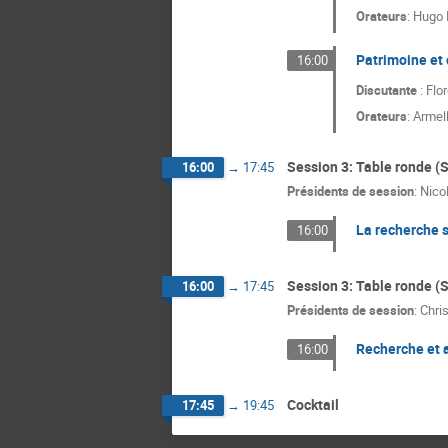
Orateurs
:
Hugo 
Patrimoine et 
16:00
Discutante
: Flo
Orateurs
:
Armell
Session 3: Table ronde (S
16:00
→
17:45
Présidents de session
:
Nico
La recherche s
16:00
Session 3: Table ronde (S
16:00
→
17:45
Présidents de session
:
Chris
Recherche et a
16:00
Cocktail
17:45
→
19:45