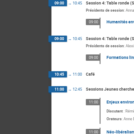
Session 4: Table ronde (S
09:00
→
10:45
Présidents de session
:
Anna
Humanités envi
09:00
Session 4: Table ronde (S
09:00
→
10:45
Présidents de session
:
Alex
Formations lin
09:00
Café
10:45
→
11:00
Sessions Jeunes cherche
11:00
→
12:45
Enjeux enviro
11:00
Discutant
: Rémi
Orateurs
:
Anne 
Néo-libéralis
11:00