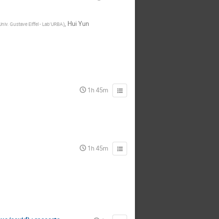
,
Hui Yun
Univ. Gustave Eiffel - Lab'URBA
)
1h 45m
1h 45m