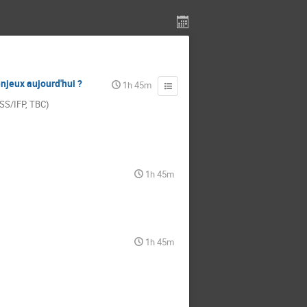
enjeux aujourd'hui ?
1h 45m
SS/IFP, TBC)
1h 45m
1h 45m