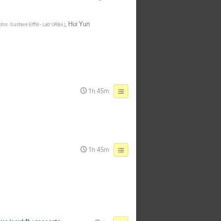
,
Hui Yun
Univ. Gustave Eiffel - Lab'URBA
)
1h 45m
1h 45m