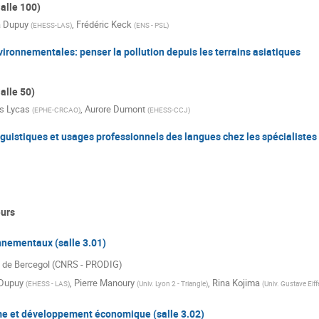
alle 100)
 Dupuy
,
Frédéric Keck
(
EHESS-LAS
)
(
ENS - PSL
)
ronnementales: penser la pollution depuis les terrains asiatiques
alle 50)
is Lycas
,
Aurore Dumont
(
EPHE-CRCAO
)
(
EHESS-CCJ
)
guistiques et usages professionnels des langues chez les spécialistes 
urs
nnementaux (salle 3.01)
 de Bercegol (CNRS - PRODIG)
Dupuy
,
Pierre Manoury
,
Rina Kojima
(
EHESS - LAS
)
(
Univ. Lyon 2 - Triangle
)
(
Univ. Gustave Eiff
me et développement économique (salle 3.02)