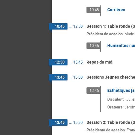
Carrières
10:45
Session 1: Table ronde (S
10:45
→
12:30
Président de session
:
Marie 
Humanités nu
10:45
Repas du midi
12:30
→
13:45
Sessions Jeunes chercheu
13:45
→
15:30
Esthétiques j
13:45
Discutant
: Juli
Orateurs
:
Jerôm
Session 2: Table ronde (S
13:45
→
15:30
Présidents de session
:
Fran