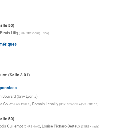
alle 50)
Bizais-Lilig
(
Univ. Strasbourg - Geo
)
mériques
rs: (Salle 3.01)
aponaises
en Bouvard (Univ Lyon 3)
e Collet
,
Romain Lebailly
(
Univ. Paris 8
)
(
Univ. Grenoble Alpes - SIRICE
)
alle 50)
çois Guillemot
,
Louise Pichard-Bertaux
(
CNRS - IAO
)
(
CNRS - Irasia
)