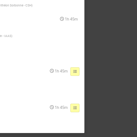
Panthéon Sorbonne - CSH
)
1h 45m
in - IAAS
)
1h 45m
1h 45m