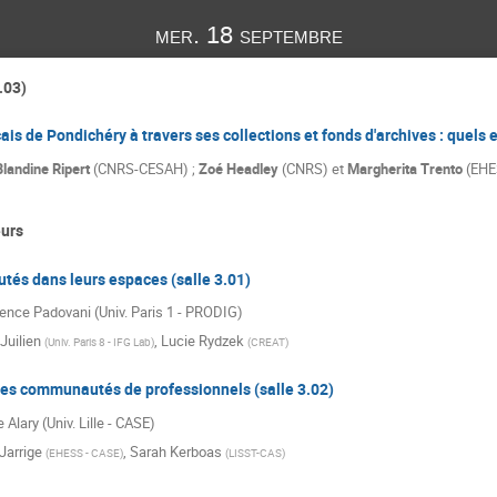
mer. 18 septembre
.03)
çais de Pondichéry à travers ses collections et fonds d'archives : quels 
Blandine Ripert
(CNRS-CESAH) ;
Zoé Headley
(CNRS) et
Margherita Trento
(EHE
urs
és dans leurs espaces (salle 3.01)
rence Padovani (Univ. Paris 1 - PRODIG)
Juilien
,
Lucie Rydzek
(
Univ. Paris 8 - IFG Lab
)
(
CREAT
)
des communautés de professionnels (salle 3.02)
e Alary (Univ. Lille - CASE)
Jarrige
,
Sarah Kerboas
(
EHESS - CASE
)
(
LISST-CAS
)