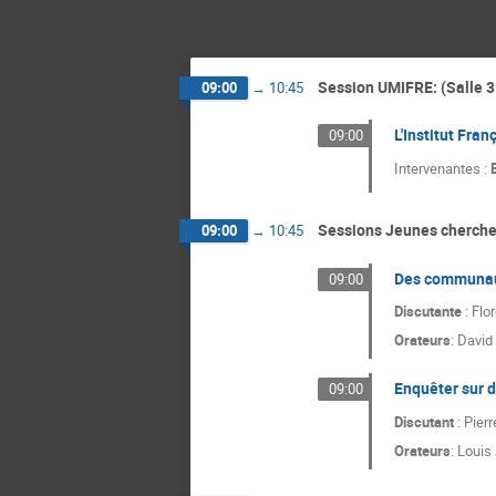
Session UMIFRE: (Salle 3
09:00
→
10:45
L'Institut Fran
09:00
Intervenantes :
Sessions Jeunes cherche
09:00
→
10:45
Des communaut
09:00
Discutante
: Flo
Orateurs
:
David 
Enquêter sur 
09:00
Discutant
: Pierr
Orateurs
:
Louis 