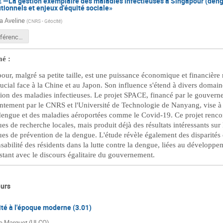
 —La gestion exemplaire des maladies infectieuses à Singapour (dengu
utionnels et enjeux d'équité sociale»
a Aveline
(
CNRS - Géocité
)
Aveline conférence SPACE.docx
é :
our, malgré sa petite taille, est une puissance économique et financière
rucial face à la Chine et au Japon. Son influence s'étend à divers doma
tion des maladies infectieuses. Le projet SPACE, financé par le gouver
ntement par le CNRS et l'Université de Technologie de Nanyang, vise à o
dengue et des maladies aéroportées comme le Covid-19. Ce projet rencon
ues de recherche locales, mais produit déjà des résultats intéressants sur
ues de prévention de la dengue. L'étude révèle également des disparités 
sabilité des résidents dans la lutte contre la dengue, liées au développem
stant avec le discours égalitaire du gouvernement.
urs
té à l'époque moderne (3.01)
ie Marquet (ULCO)