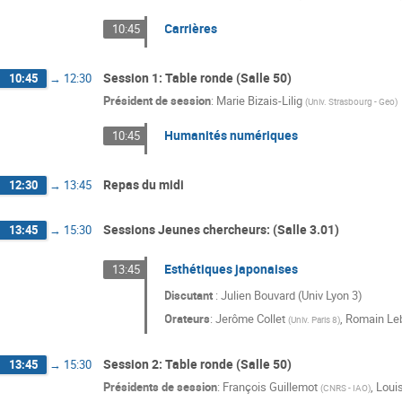
Carrières
10:45
Session 1: Table ronde (Salle 50)
10:45
→
12:30
Président de session
:
Marie Bizais-Lilig
(
Univ. Strasbourg - Geo
)
Humanités numériques
10:45
Repas du midi
12:30
→
13:45
Sessions Jeunes chercheurs: (Salle 3.01)
13:45
→
15:30
Esthétiques japonaises
13:45
Discutant
: Julien Bouvard (Univ Lyon 3)
Orateurs
:
Jerôme Collet
,
Romain Leb
(
Univ. Paris 8
)
Session 2: Table ronde (Salle 50)
13:45
→
15:30
Présidents de session
:
François Guillemot
,
Loui
(
CNRS - IAO
)