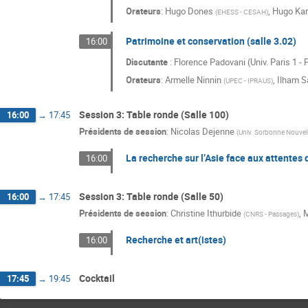
Orateurs
:
Hugo Dones
,
Hugo Ka
(
EHESS - CESAH
)
Patrimoine et conservation (salle 3.02)
16:00
Discutante
: Florence Padovani (Univ. Paris 1 
Orateurs
:
Armelle Ninnin
,
Ilham 
(
UPEC - IPRAUS
)
Session 3: Table ronde (Salle 100)
16:00
→
17:45
Présidents de session
:
Nicolas Dejenne
(
Univ. Sorbonne Nouvel
La recherche sur l’Asie face aux attentes 
16:00
Session 3: Table ronde (Salle 50)
16:00
→
17:45
Présidents de session
:
Christine Ithurbide
,
M
(
CNRS - Passages
)
Recherche et art(istes)
16:00
Cocktail
17:45
→
19:45