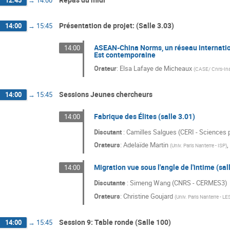
12:45
→
14:00
Présentation de projet: (Salle 3.03)
14:00
→
15:45
ASEAN-China Norms, un réseau internation
14:00
Est contemporaine
Orateur
:
Elsa Lafaye de Micheaux
(
CASE/ Cnrs-In
Sessions Jeunes chercheurs
14:00
→
15:45
Fabrique des Élites (salle 3.01)
14:00
Discutant
: Camilles Salgues (CERI - Sciences 
Orateurs
:
Adelaïde Martin
(
Univ. Paris Nanterre - ISP
)
Migration vue sous l'angle de l'intime (sal
14:00
Discutante
: Simeng Wang (CNRS - CERMES3)
Orateurs
:
Christine Goujard
(
Univ. Paris Nanterre - L
Session 9: Table ronde (Salle 100)
14:00
→
15:45