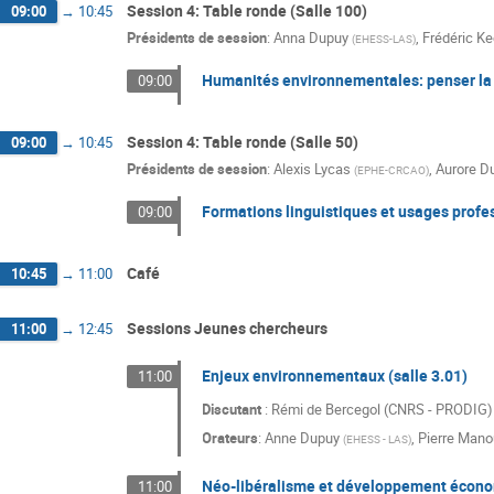
Session 4: Table ronde (Salle 100)
09:00
→
10:45
Présidents de session
:
Anna Dupuy
,
Frédéric K
(
EHESS-LAS
)
Humanités environnementales: penser la p
09:00
Session 4: Table ronde (Salle 50)
09:00
→
10:45
Présidents de session
:
Alexis Lycas
,
Aurore D
(
EPHE-CRCAO
)
Formations linguistiques et usages profes
09:00
Café
10:45
→
11:00
Sessions Jeunes chercheurs
11:00
→
12:45
Enjeux environnementaux (salle 3.01)
11:00
Discutant
: Rémi de Bercegol (CNRS - PRODIG)
Orateurs
:
Anne Dupuy
,
Pierre Mano
(
EHESS - LAS
)
Néo-libéralisme et développement économ
11:00