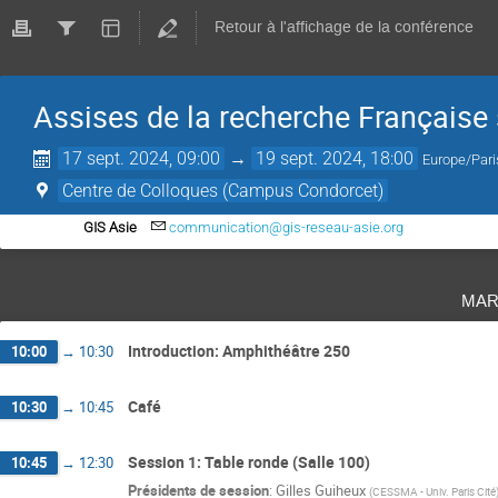
Retour à l'affichage de la conférence
Assises de la recherche Française s
17 sept. 2024, 09:00
→
19 sept. 2024, 18:00
Europe/Pari
Centre de Colloques (Campus Condorcet)
GIS Asie
communication@gis-reseau-asie.org
mar
Introduction: Amphithéâtre 250
10:00
→
10:30
Café
10:30
→
10:45
Session 1: Table ronde (Salle 100)
10:45
→
12:30
Présidents de session
:
Gilles Guiheux
(
CESSMA - Univ. Paris Cité