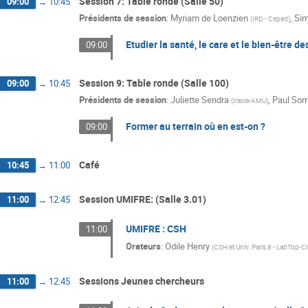
Session 7: Table ronde (Salle 50)
09:00
→
10:45
Présidents de session
:
Myriam de Loenzien
,
Si
(
IRD - Ceped
)
Etudier la santé, le care et le bien-être d
09:00
Session 9: Table ronde (Salle 100)
09:00
→
10:45
Présidents de session
:
Juliette Sendra
,
Paul Sorr
(
Irasia-AMU
)
Former au terrain où en est-on ?
09:00
Café
10:45
→
11:00
Session UMIFRE: (Salle 3.01)
11:00
→
12:45
UMIFRE : CSH
11:00
Orateurs
:
Odile Henry
(
CSH et Univ. Paris 8 - LabTop-
Sessions Jeunes chercheurs
11:00
→
12:45