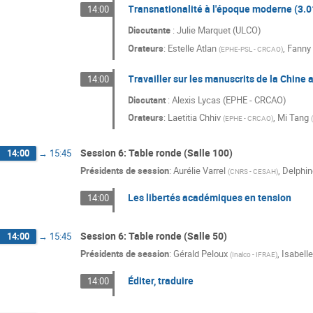
Transnationalité à l'époque moderne (3.0
14:00
Discutante
: Julie Marquet (ULCO)
Orateurs
:
Estelle Atlan
,
Fanny
(
EPHE-PSL - CRCAO
)
Travailler sur les manuscrits de la Chine
14:00
Discutant
: Alexis Lycas (EPHE - CRCAO)
Orateurs
:
Laetitia Chhiv
,
Mi Tang
(
EPHE - CRCAO
)
Session 6: Table ronde (Salle 100)
14:00
→
15:45
Présidents de session
:
Aurélie Varrel
,
Delphin
(
CNRS - CESAH
)
Les libertés académiques en tension
14:00
Session 6: Table ronde (Salle 50)
14:00
→
15:45
Présidents de session
:
Gérald Peloux
,
Isabell
(
Inalco - IFRAE
)
Éditer, traduire
14:00