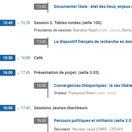
Documenter l'Asie : état des lieux, enjeux 
13:45
Session 2: Tables rondes (salle 100)
13:45
→
15:30
Présidents de session
:
Blandine Ripert
,
Rémy 
(
CNRS - CESAH
)
Le dispositif français de recherche en Asi
13:45
Café
15:30
→
16:00
Présentation de projet: (salle 3.03)
16:00
→
17:45
Convergences Diasporiques : le cas tibéta
16:00
Orateur
:
Françoise Robin
(
Inalco - IFRAE
)
Sessions Jeunes chercheurs
16:00
→
17:45
Parcours politiques et militants (salle 3.0
16:00
Discutant
: Nicolas Jaoul (CNRS - CESAH)