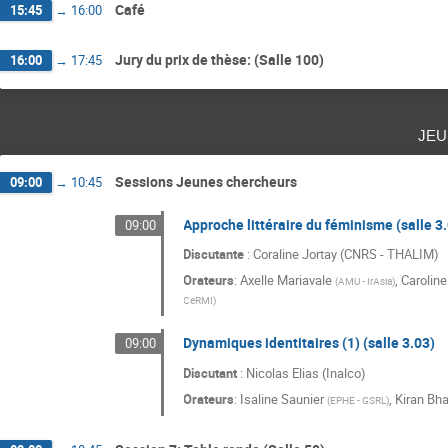
Café
15:45
→
16:00
Jury du prix de thèse: (Salle 100)
16:00
→
17:45
jeu
Sessions Jeunes chercheurs
09:00
→
10:45
Approche littéraire du féminisme (salle 3
09:00
Discutante
: Coraline Jortay (CNRS - THALIM)
Orateurs
:
Axelle Mariavale
,
Carolin
(
AMU - IrAsia
)
CeRMI
)
Dynamiques identitaires (1) (salle 3.03)
09:00
Discutant
: Nicolas Elias (Inalco)
Orateurs
:
Isaline Saunier
,
Kiran Bha
(
EPHE - GSRL
)