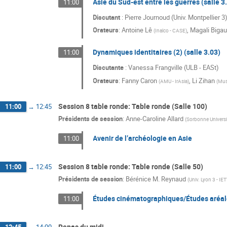
Asie du Sud-est entre les guerres (salle 3
11:00
Discutant
: Pierre Journoud (Univ. Montpellier 3
Orateurs
:
Antoine Lê
,
Magali Biga
(
Inalco - CASE
)
Dynamiques identitaires (2) (salle 3.03)
11:00
Discutante
: Vanessa Frangville (ULB - EASt)
Orateurs
:
Fanny Caron
,
Li Zihan
(
AMU - IrAsia
)
(
Mus
Session 8 table ronde: Table ronde (Salle 100)
11:00
→
12:45
Présidents de session
:
Anne-Caroline Allard
(
Sorbonne Universi
Avenir de l’archéologie en Asie
11:00
Session 8 table ronde: Table ronde (Salle 50)
11:00
→
12:45
Présidents de session
:
Bérénice M. Reynaud
(
Univ. Lyon 3 - IET
Études cinématographiques/Études aréales
11:00
Repas du midi