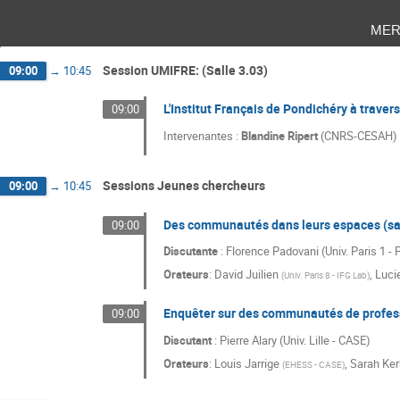
mer
Session UMIFRE: (Salle 3.03)
09:00
→
10:45
L'Institut Français de Pondichéry à travers
09:00
Intervenantes :
Blandine Ripert
(CNRS-CESAH) 
Sessions Jeunes chercheurs
09:00
→
10:45
Des communautés dans leurs espaces (sal
09:00
Discutante
: Florence Padovani (Univ. Paris 1 
Orateurs
:
David Juilien
,
Luci
(
Univ. Paris 8 - IFG Lab
)
Enquêter sur des communautés de profess
09:00
Discutant
: Pierre Alary (Univ. Lille - CASE)
Orateurs
:
Louis Jarrige
,
Sarah Ke
(
EHESS - CASE
)