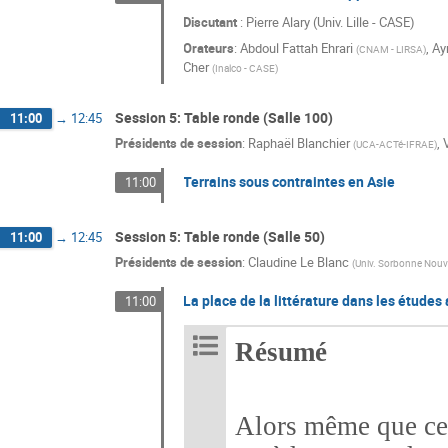
Discutant
: Pierre Alary (Univ. Lille - CASE)
Orateurs
:
Abdoul Fattah Ehrari
,
Ay
(
CNAM - LIRSA
)
Cher
(
Inalco - CASE
)
Session 5: Table ronde (Salle 100)
11:00
→
12:45
Présidents de session
:
Raphaël Blanchier
,
(
UCA-ACTé-IFRAE
)
Terrains sous contraintes en Asie
11:00
Session 5: Table ronde (Salle 50)
11:00
→
12:45
Présidents de session
:
Claudine Le Blanc
(
Univ. Sorbonne Nouv
La place de la littérature dans les études
11:00
Résumé
Alors même que cer