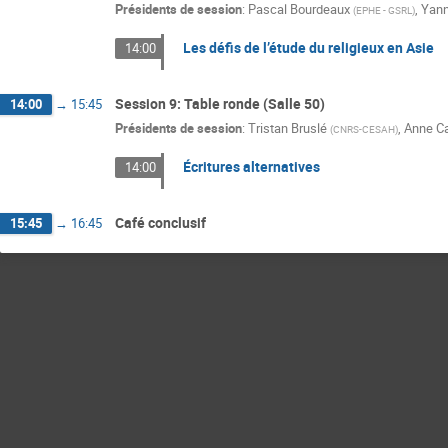
Présidents de session
:
Pascal Bourdeaux
,
Yann
(
EPHE - GSRL
)
Les défis de l’étude du religieux en Asie
14:00
Session 9: Table ronde (Salle 50)
14:00
→
15:45
Présidents de session
:
Tristan Bruslé
,
Anne C
(
CNRS-CESAH
)
Écritures alternatives
14:00
Café conclusif
15:45
→
16:45