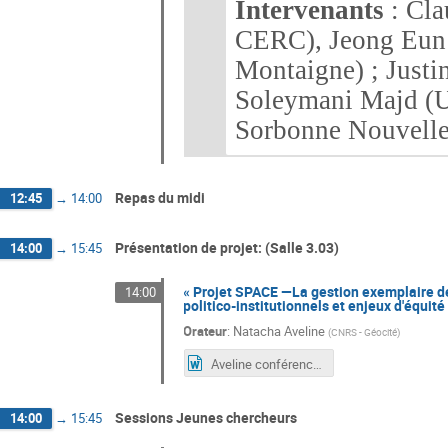
Intervenants
: Cl
CERC), Jeong Eun 
Montaigne) ; Justi
Soleymani Majd (U
Sorbonne Nouvelle)
Repas du midi
12:45
→
14:00
Présentation de projet: (Salle 3.03)
14:00
→
15:45
« Projet SPACE —La gestion exemplaire de
14:00
politico-institutionnels et enjeux d'équité
Orateur
:
Natacha Aveline
(
CNRS - Géocité
)
Aveline conférence SPACE.docx
Sessions Jeunes chercheurs
14:00
→
15:45