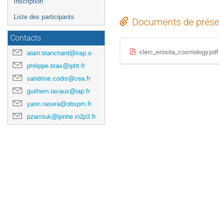
Inscription
Liste des participants
Documents de prése
Contacts
clerc_erosita_cosmology.pdf
alain.blanchard@irap.omp.eu
philippe.brax@ipht.fr
sandrine.codis@cea.fr
guilhem.lavaux@iap.fr
yann.rasera@obspm.fr
pzarrouk@lpnhe.in2p3.fr