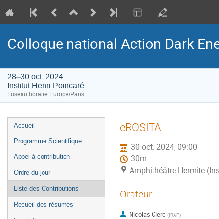
Colloque national Action Dark Ene
28–30 oct. 2024
Institut Henri Poincaré
Fuseau horaire Europe/Paris
Menu
eROSITA
Accueil
de
Programme Scientifique
30 oct. 2024, 09:00
l'événement
Appel à contribution
30m
Amphithéâtre Hermite (Ins
Ordre du jour
Liste des Contributions
Orateur
Recueil des résumés
Nicolas Clerc
(
IRAP
)