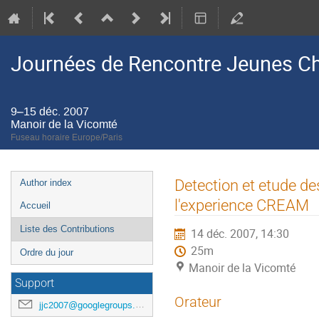
Journées de Rencontre Jeunes C
9–15 déc. 2007
Manoir de la Vicomté
Fuseau horaire Europe/Paris
Menu
Detection et etude d
Author index
de
l'experience CREAM
Accueil
l'événement
Liste des Contributions
14 déc. 2007, 14:30
25m
Ordre du jour
Manoir de la Vicomté
Support
Orateur
jjc2007@googlegroups.com