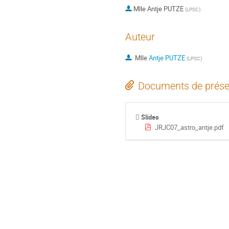
Mlle
Antje PUTZE
(
LPSC
)
Auteur
Mlle
Antje PUTZE
(
LPSC
)
Documents de prése
Slides
JRJC07_astro_antje.pdf