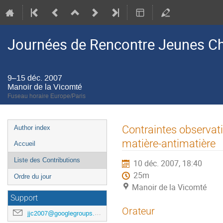
Journées de Rencontre Jeunes C
9–15 déc. 2007
Manoir de la Vicomté
Fuseau horaire Europe/Paris
Menu
Contraintes observati
Author index
de
matière-antimatière
Accueil
l'événement
Liste des Contributions
10 déc. 2007, 18:40
25m
Ordre du jour
Manoir de la Vicomté
Support
Orateur
jjc2007@googlegroups.com