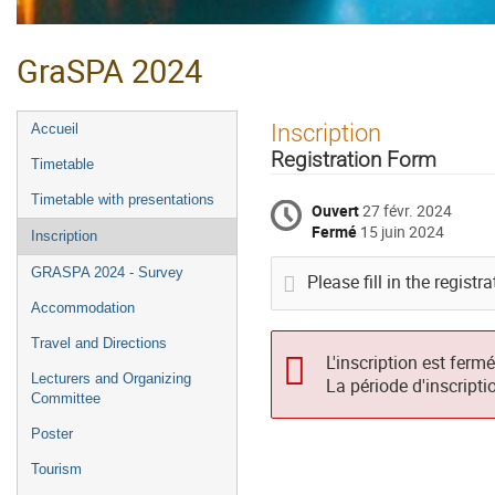
GraSPA 2024
Menu
Inscription
Accueil
de
Registration Form
Timetable
l'événement
Timetable with presentations
Ouvert
27 févr. 2024
Fermé
15 juin 2024
Inscription
GRASPA 2024 - Survey
Please fill in the registr
Accommodation
Travel and Directions
L'inscription est ferm
Lecturers and Organizing
La période d'inscripti
Committee
Poster
Tourism