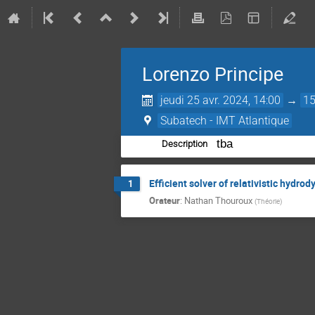
Lorenzo Principe
jeudi 25 avr. 2024, 14:00
→
15
Subatech - IMT Atlantique
tba
Description
Efficient solver of relativistic hydr
1
Orateur
:
Nathan Thouroux
(
Théorie
)