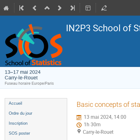
IN2P3 School of St
13–17 mai 2024
Carry-le-Rouet
Fuseau horaire Europe/Paris
Menu
Basic concepts of stat
Accueil
de
Ordre du jour
13 mai 2024, 14:00
l'événement
Inscription
1h 30m
Carry-le-Rouet
SOS poster