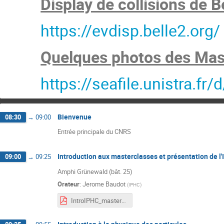
Display de collisions de Be
https://evdisp.belle2.org/
Quelques photos des Mast
https://seafile.unistra.
Bienvenue
08:30
→
09:00
Entrée principale du CNRS
Introduction aux masterclasses et présentation de l
09:00
→
09:25
Amphi Grünewald (bât. 25)
Orateur
:
Jerome Baudot
(
IPHC
)
IntroIPHC_masterclassesB2_13mars2024.pdf