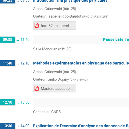
Introduction à la physique des particules
09:25
→
09:55
Amphi Grünewald (bât. 25)
Orateur
:
Isabelle Ripp-Baudot
(
IPHC, CNRS/IN2P3
)
IntroB2_masterclassesB2_13mars2024.pdf
Pause café, réa
09:55
→
11:40
Salle Mondrian (bât. 25)
Méthodes expérimentales en physique des particul
11:40
→
12:10
Amphi Grünewald (bât. 25)
Orateur
:
Giulio Dujany
(
CNRS - IPHC
)
MasterclassesBelle2_MethodesExperimentales.pdf
12:10
→
13:30
Cantine du CNRS
Explication de l'exercice d'analyse des données de Be
13:30
→
14:00