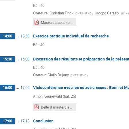
Bât. 40
Orateurs
:
Christian Finck
,
Jacopo Cerasoli
(
CNRS - IPHC
)
(
Unive
MasterclassesBelle2_exercice.pdf
Exercice pratique individuel de recherche
14:00
→
15:30
Bât. 40
Discussion des résultats et préparation de la présen
15:30
→
16:00
Bât. 40
Orateur
:
Giulio Dujany
(
CNRS - IPHC
)
Visioconférence avec les autres classes : Bonn et M
16:00
→
17:00
Amphi Grünewald (bât. 25)
Belle II masterclasses IPHC.pdf
Conclusion
17:00
→
17:15