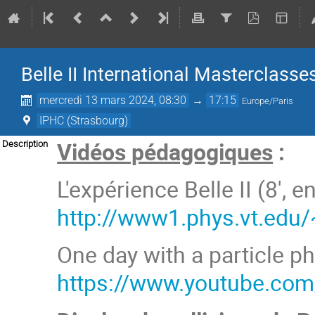
Belle II International Masterclasse
mercredi 13 mars 2024, 08:30
→
17:15
Europe/Paris
IPHC (Strasbourg)
Vidéos pédagogiques
:
Description
L'expérience Belle II (8', e
http://www1.phys.vt.edu
One day with a particle phy
https://www.youtube.com