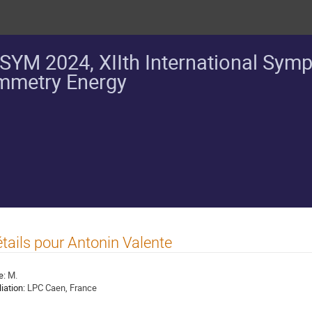
SYM 2024, XIIth International Sym
mmetry Energy
tails pour Antonin Valente
e:
M.
liation:
LPC Caen, France