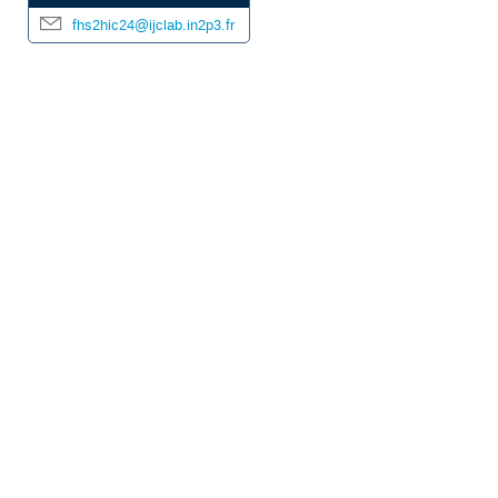
fhs2hic24@ijclab.in2p3.fr