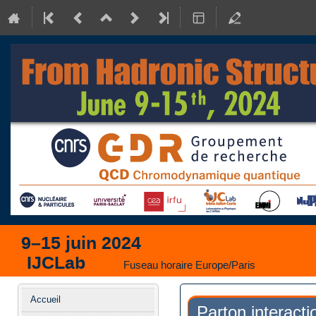
9–15 juin 2024
IJCLab
Fuseau horaire Europe/Paris
Menu
Accueil
Parton interact
de