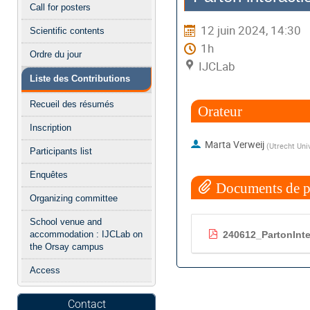
Call for posters
l'événement
12 juin 2024, 14:30
Scientific contents
1h
Ordre du jour
IJCLab
Liste des Contributions
Recueil des résumés
Orateur
Inscription
Marta Verweij
(
Utrecht Uni
Participants list
Enquêtes
Documents de p
Organizing committee
School venue and
240612_PartonInte
accommodation : IJCLab on
the Orsay campus
Access
Contact