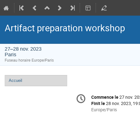
Artifact preparation workshop
27–28 nov. 2023
Paris
Fuseau horaire Europe/Paris
Menu
Accueil
de
Information
l'événement
Commence le
27 nov. 20
Date/Heure
de
Finit le
28 nov. 2023, 19:
la
Toutes
Europe/Paris
les
conférence
horaires
sont
en