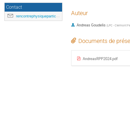
Contact
Auteur
rencontrephysiqueparticules@gmail.com
Andreas Goudelis
(
LPC - Clermont F
Documents de prése
AndreasRPP2024.pdf