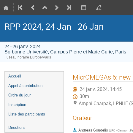
RPP 2024, 24 Jan - 26 Jan
24–26 janv. 2024
Sorbonne Université, Campus Pierre et Marie Curie, Paris
Fuseau horaire Europe/Paris
Menu
MicrOMEGAs 6: new d
Accueil
de
Appel à contribution
24 janv. 2024, 14:45
l'événement
Ordre du jour
30m
Amphi Charpak, LPNHE (Sor
Inscription
Liste des participants
Orateur
Directions
Andreas Goudelis
(
LPC - Clermont F