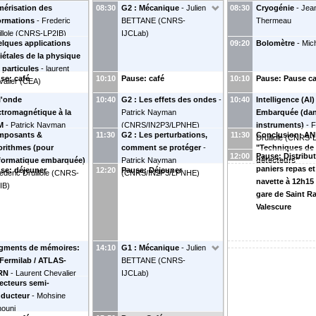
érisation des
08:30
G2 : Mécanique
-
Julien
08:30
Cryogénie
-
Jean
ormations
-
Frederic
BETTANE
(
CNRS-
Thermeau
llole
(
CNRS-LP2IB
)
IJCLab
)
lques applications
09:20
Bolomètre
-
Mich
iétales de la physique
 particules
-
laurent
se: café
10:10
Pause: café
10:10
Pause: Pause ca
valier
(
CEA
)
l'onde
10:40
G2 : Les effets des ondes
-
10:40
Intelligence (AI)
ctromagnétique à la
Patrick Nayman
Embarquée (da
M
-
Patrick Nayman
(
CNRS/IN2P3/LPNHE
)
instruments)
-
F
mposants &
11:30
G2 : Les perturbations,
11:30
Conclusion: AN
RS/IN2P3/LPNHE
)
Druillole
(
CNRS-L
orithmes (pour
comment se protéger
-
"Techniques de
12:00
Pause: Distribu
nformatique embarquée)
Patrick Nayman
détecteurs"
paniers repas et
se: déjeuner
12:20
Pause: Déjeuner
ederic Druillole
(
CNRS-
(
CNRS/IN2P3/LPNHE
)
navette à 12h15 
IB
)
gare de Saint R
Valescure
gments de mémoires:
14:10
G1 : Mécanique
-
Julien
Fermilab / ATLAS-
BETTANE
(
CNRS-
RN
-
Laurent Chevalier
IJCLab
)
ecteurs semi-
clay CEA-IRFU
)
ducteur
-
Mohsine
ouni