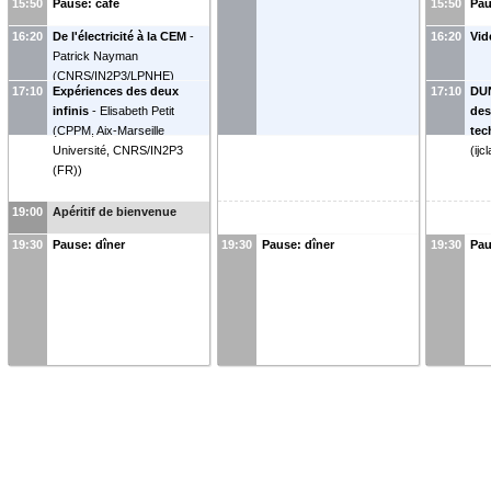
15:50
Pause: café
15:50
Pau
16:20
De l'électricité à la CEM
-
16:20
Vid
Patrick Nayman
(
CNRS/IN2P3/LPNHE
)
17:10
Expériences des deux
17:10
DUN
infinis
-
Elisabeth Petit
des
(
CPPM, Aix-Marseille
tec
Université, CNRS/IN2P3
(
ijc
(FR)
)
19:00
Apéritif de bienvenue
19:30
Pause: dîner
19:30
Pause: dîner
19:30
Pau