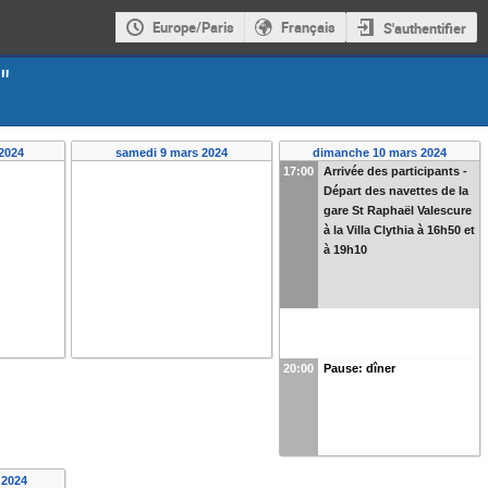
Europe/Paris
Français
S'authentifier
"
 2024
samedi 9 mars 2024
dimanche 10 mars 2024
17:00
Arrivée des participants -
Départ des navettes de la
gare St Raphaël Valescure
à la Villa Clythia à 16h50 et
à 19h10
20:00
Pause: dîner
 2024