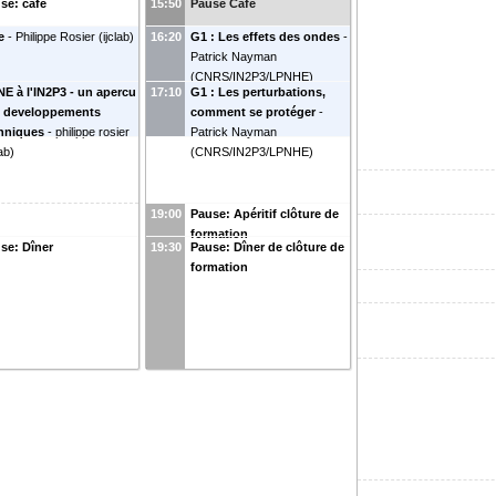
se: café
15:50
Pause Café
e
-
Philippe Rosier
(
ijclab
)
16:20
G1 : Les effets des ondes
-
Patrick Nayman
(
CNRS/IN2P3/LPNHE
)
E à l'IN2P3 - un apercu
17:10
G1 : Les perturbations,
 developpements
comment se protéger
-
hniques
-
philippe rosier
Patrick Nayman
lab
)
(
CNRS/IN2P3/LPNHE
)
19:00
Pause: Apéritif clôture de
formation
se: Dîner
19:30
Pause: Dîner de clôture de
formation