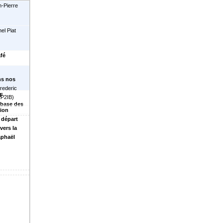
-Pierre
el Piat
fé
ns nos
rederic
F
P2IB
)
 base des
tion
 départ
vers la
aphaël