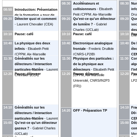
08:30
Accélérateurs et
08:30
Num
collisionneurs
-
Elisabeth
inf
08:50
Introduction: Présentation
Petit
(
CPPM, Aix-Marseille
Drui
de la formation + tour de
09:20
Détecter quoi et comment
09:20
Qu'est-ce qu'un détecteur
09:20
Que
Université, CNRS/IN2P3
table
-
Laurent Chevalier
(
CEA
)
de lumière ?
-
Gabriel
soc
(FR)
)
Charles
(
IJCLab
)
des
10:10
Pause: café
10:10
Pause: café
10:10
Pau
che
10:40
La physique des deux
10:40
Electronique analogique
10:40
De 
infinis
-
Elisabeth Petit
frontale
-
Frederic Druillole
éle
(
CPPM, Aix-Marseille
(
CNRS-LP2IB
)
CE
11:30
Généralités sur les
11:30
Physique des particules :
11:30
Co
Université, CNRS/IN2P3
(
CN
détecteurs / Interaction
de la physique aux
alg
(FR)
)
particules-Matière
-
Laurent
détecteurs
-
Elisabeth Petit
l'i
12:20
Pause: déjeuner
12:20
Pause: déjeuner
12:20
Pau
Chevalier
(
CEA
)
(
CPPM, Aix-Marseille
-
Fr
Université, CNRS/IN2P3
LP2
(FR)
)
14:10
Généralités sur les
14:10
Fra
14:20
OFF - Préparation TP
détecteurs / Interaction
D0-
particules-Matière
-
Laurent
CE
15:00
Qu'est-ce qu'un détecteur
15:00
Dét
Chevalier
(
CEA
)
(
Sa
gazeux ?
-
Gabriel Charles
con
(
IJCLab
)
Men