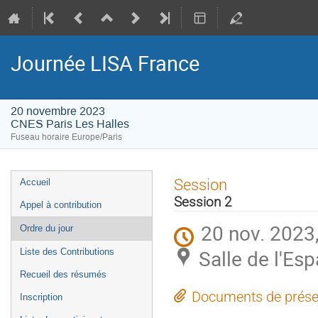
Journée LISA France
20 novembre 2023
CNES Paris Les Halles
Fuseau horaire Europe/Paris
Menu
Session
Accueil
de
Session 2
Appel à contribution
l'événement
20 nov. 2023
Ordre du jour
Salle de l'Es
Liste des Contributions
Recueil des résumés
Documents de prése
Inscription