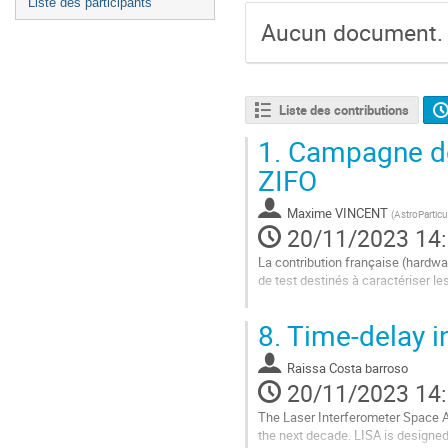
Liste des participants
Aucun document.
Liste des contributions
1.
Campagne de 
ZIFO
Maxime VINCENT
(
AstroPartic
20/11/2023 14
La contribution française (hardw
de test destinés à caractériser l
Pour ce faire, un ensemble de dé
8.
Time-delay i
l’interférométrie hétérodyne à bas
Aller
Raissa Costa barroso
à
20/11/2023 14
la
page
The Laser Interferometer Space A
de
the next decade. LISA is designe