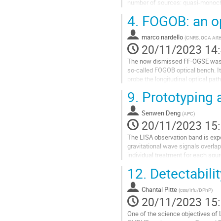
la
number of sources: quasi-monochr
contribution
hole binaries (MBHBs), extreme ma
4.
FOGOB: an opt
Aller
à
marco nardello
(
CNRS, OCA Art
la
20/11/2023 14
page
The now dismissed FF-OGSE was ai
de
so-called FOGOB optical bench. It
la
probe the longitudinal optical pat
contribution
the internal misalignments...
9.
Prototyping a
Aller
à
Senwen Deng
(
APC
)
la
20/11/2023 15
page
The LISA observation band is exp
de
gravitational wave signals overla
la
individual treatment for each sou
contribution
We present a global-fit pipeline 
12.
Detectabilit
black hole binaries (MBHB) and th
binaries (GBs) present in the simu
Chantal Pitte
(
cea/Irfu/DPhP
)
Aller
20/11/2023 15
à
One of the science objectives of
la