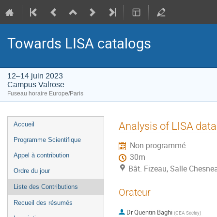
Towards LISA catalogs
12–14 juin 2023
Campus Valrose
Fuseau horaire Europe/Paris
Menu
Analysis of LISA data
Accueil
de
Programme Scientifique
Non programmé
l'événement
Appel à contribution
30m
Bât. Fizeau, Salle Chesn
Ordre du jour
Liste des Contributions
Orateur
Recueil des résumés
Dr
Quentin Baghi
(
CEA Saclay
)