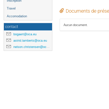
Inscription
Travel
Documents de prése
Accomodation
Aucun document.
contact
bogaert@oca.eu
astrid.lamberts@oca.eu
nelson.christensen@oca.eu