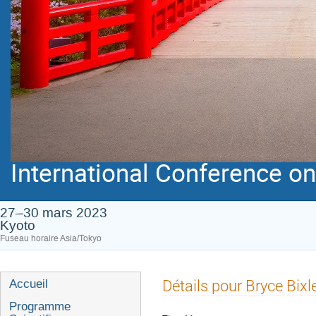
International Conference on 
27–30 mars 2023
Kyoto
Fuseau horaire Asia/Tokyo
Menu
Détails pour Bryce Bixl
Accueil
de
Programme