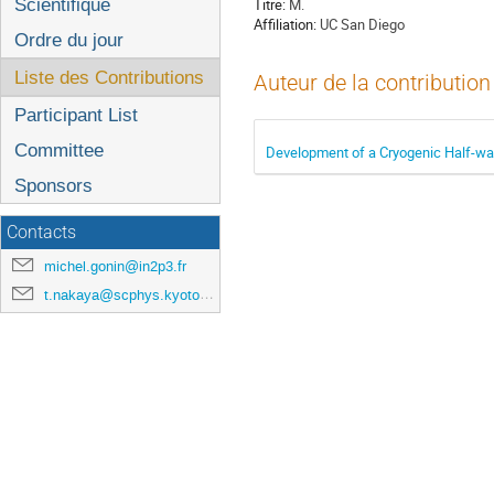
l'événement
Scientifique
Titre:
M.
Affiliation:
UC San Diego
Ordre du jour
Liste des Contributions
Auteur de la contribution
Participant List
Committee
Development of a Cryogenic Half-wa
Sponsors
Contacts
michel.gonin@in2p3.fr
t.nakaya@scphys.kyoto-u.ac.jp