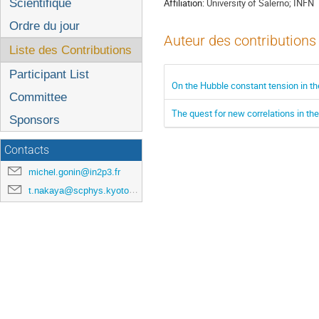
l'événement
Scientifique
Affiliation:
University of Salerno; INFN
Ordre du jour
Auteur des contributions
Liste des Contributions
Participant List
On the Hubble constant tension in 
Committee
The quest for new correlations in t
Sponsors
Contacts
michel.gonin@in2p3.fr
t.nakaya@scphys.kyoto-u.ac.jp