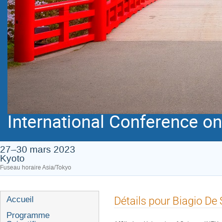
International Conference on 
27–30 mars 2023
Kyoto
Fuseau horaire Asia/Tokyo
Menu
Détails pour Biagio De
Accueil
de
Programme