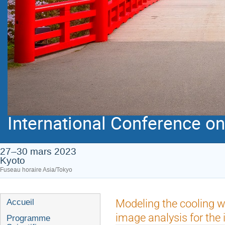
International Conference on 
27–30 mars 2023
Kyoto
Fuseau horaire Asia/Tokyo
Menu
Modeling the cooling w
Accueil
de
image analysis for the
Programme