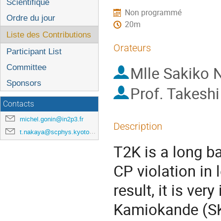
l'événement
Scientifique
Non programmé
Ordre du jour
20m
Liste des Contributions
Orateurs
Participant List
Committee
Mlle
Sakiko 
Sponsors
Prof.
Takeshi
Contacts
michel.gonin@in2p3.fr
Description
t.nakaya@scphys.kyoto-u.ac.jp
T2K is a long b
CP violation in 
result, it is ve
Kamiokande (SK)