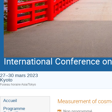
International Conference on 
27–30 mars 2023
Kyoto
Fuseau horaire Asia/Tokyo
Menu
Measurement of cosmo
Accueil
de
Programme
Non programmé