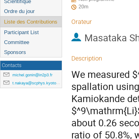
l'événement
Scientifique
20m
Ordre du jour
Orateur
Liste des Contributions
Participant List
Masataka Sh
Committee
Sponsors
Description
Contacts
We measured $^
michel.gonin@in2p3.fr
spallation usin
t.nakaya@scphys.kyoto-u.ac.jp
Kamiokande dete
$^9\mathrm{Li}$ 
about 0.26 seco
ratio of 50.8%, 