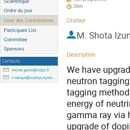
l'événement
Scientifique
20m
Ordre du jour
Orateur
Liste des Contributions
Participant List
M.
Shota Iz
Committee
Sponsors
Description
Contacts
We have upgrad
michel.gonin@in2p3.fr
neutron tagging 
t.nakaya@scphys.kyoto-u.ac.jp
tagging method r
energy of neutr
gamma ray via h
upgrade of dopin