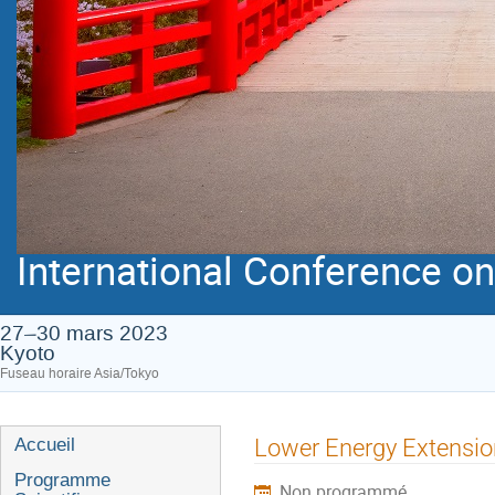
International Conference on 
27–30 mars 2023
Kyoto
Fuseau horaire Asia/Tokyo
Menu
Lower Energy Extensio
Accueil
de
Programme
Non programmé