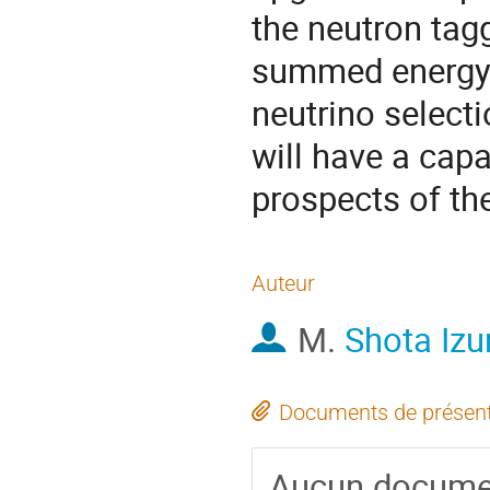
the neutron ta
summed energy i
neutrino select
will have a capa
prospects of th
Auteur
M.
Shota Iz
Documents de présent
Aucun docume