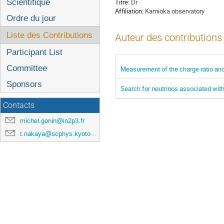
l'événement
Scientifique
Titre:
Dr
Affiliation:
Kamioka observatory
Ordre du jour
Liste des Contributions
Auteur des contributions
Participant List
Committee
Measurement of the charge ratio and
Sponsors
Search for neutrinos associated with
Contacts
michel.gonin@in2p3.fr
t.nakaya@scphys.kyoto-u.ac.jp