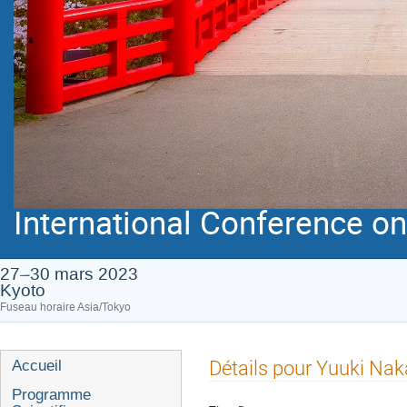
International Conference on 
27–30 mars 2023
Kyoto
Fuseau horaire Asia/Tokyo
Menu
Détails pour Yuuki Na
Accueil
de
Programme