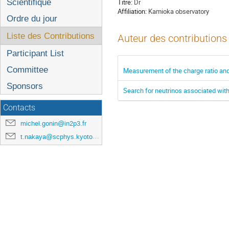
l'événement
Scientifique
Titre:
Dr
Affiliation:
Kamioka observatory
Ordre du jour
Liste des Contributions
Auteur des contributions
Participant List
Committee
Measurement of the charge ratio and
Sponsors
Search for neutrinos associated with
Contacts
michel.gonin@in2p3.fr
t.nakaya@scphys.kyoto-u.ac.jp