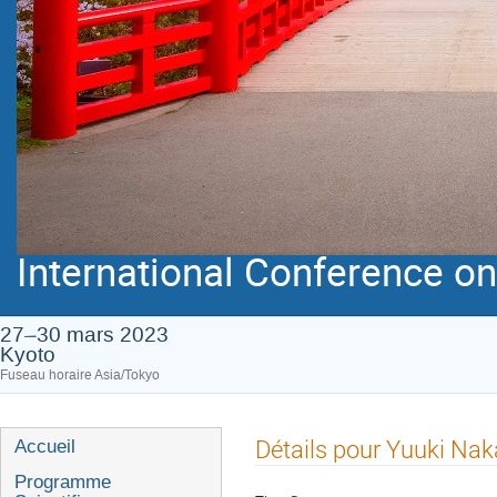
International Conference on 
27–30 mars 2023
Kyoto
Fuseau horaire Asia/Tokyo
Menu
Détails pour Yuuki Na
Accueil
de
Programme