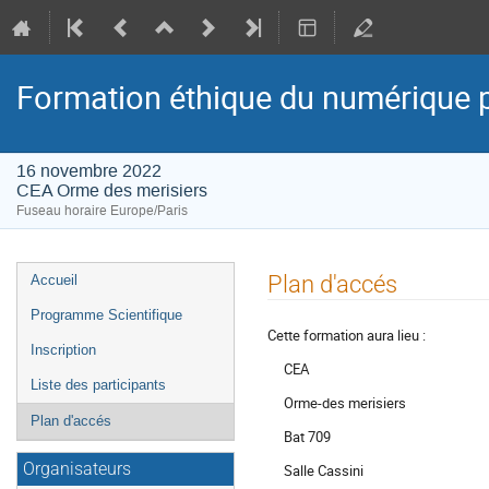
Formation éthique du numérique 
16 novembre 2022
CEA Orme des merisiers
Fuseau horaire Europe/Paris
Menu
Plan d'accés
Accueil
de
Programme Scientifique
l'événement
Cette formation aura lieu :
Inscription
CEA
Liste des participants
Orme-des merisiers
Plan d'accés
Bat 709
Organisateurs
Salle Cassini